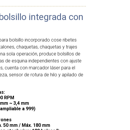
olsillo integrada con
ara bolsillo incorporado cose ribetes
alones, chaquetas, chaquetas y trajes
una sola operación, produce bolsillos de
llas de esquina independientes con ajuste
s, cuenta con marcador láser para el
eza, sensor de rotura de hilo y apilado de
as:
00 RPM
2 mm ~ 3,4 mm
(ampliable a 999)
trones
n. 50 mm / Máx. 180 mm