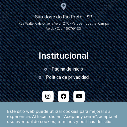
São José do Rio Preto - SP
Rua Waltério de Oliveira Verdi, 270 - Parque Industrial Campo
Verde - Cep: 15076-130
Institucional
Página de inicio
Política de privacidad
Este sitio web puede utilizar cookies para mejorar su
experiencia. Al hacer clic en "Aceptar y cerrar", acepta el
uso eventual de cookies, términos y políticas del sitio.
Desarrollado por