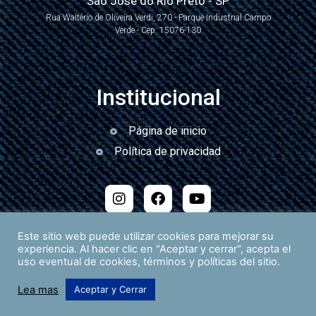
São José do Rio Preto - SP
Rua Waltério de Oliveira Verdi, 270 - Parque Industrial Campo
Verde - Cep: 15076-130
Institucional
Página de inicio
Política de privacidad
Este sitio web puede utilizar cookies para mejorar su
experiencia. Al hacer clic en "Aceptar y cerrar", acepta el
uso eventual de cookies, términos y políticas del sitio.
Desarrollado por
Lea mas
Aceptar y Cerrar